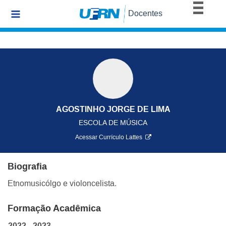
BRASIL
Docentes
Simplifique!
Comunica BR
Participe
Acesso à informação
Legislação
Canais
AGOSTINHO JORGE DE LIMA
ESCOLA DE MÚSICA
Acessar Currículo Lattes
Biografia
Etnomusicólgo e violoncelista.
Formação Acadêmica
2022 - 2023