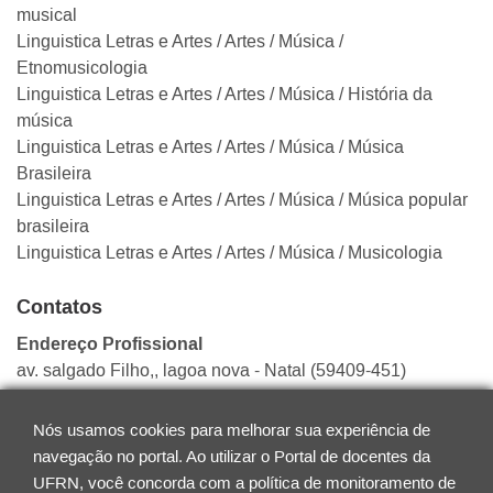
musical
Linguistica Letras e Artes
/ Artes
/ Música
/
Etnomusicologia
Linguistica Letras e Artes
/ Artes
/ Música
/ História da
música
Linguistica Letras e Artes
/ Artes
/ Música
/ Música
Brasileira
Linguistica Letras e Artes
/ Artes
/ Música
/ Música popular
brasileira
Linguistica Letras e Artes
/ Artes
/ Música
/ Musicologia
Contatos
Endereço Profissional
av. salgado Filho,, lagoa nova - Natal (59409-451)
Telefone / Ramal
Nós usamos cookies para melhorar sua experiência de
2153605
navegação no portal. Ao utilizar o Portal de docentes da
E-mail
UFRN, você concorda com a política de monitoramento de