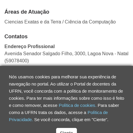
Áreas de Atuação
Ciencias Exatas e da Terra
/ Ciência da Computação
Contatos
Endereço Profissional
Avenida Senador Salgado Filho, 3000, Lagoa Nova - Natal
(59078400)
Telefone / Ramal
Nós usamos cookies para melhorar sua experiência de
33422216 / 121
navegação no portal. Ao utilizar o Portal de docentes da
E-mail
UFRN, você concorda com a política de monitoramento de
andre.brito@ufrn.br
cookies. Para ter mais informações sobre como isso é feito
e como remover, acesse
Política de cookies.
Para saber
como a UFRN trata os dados, acesse a
Política de
Privacidade.
Se você concorda, clique em "Ciente".
Ciente