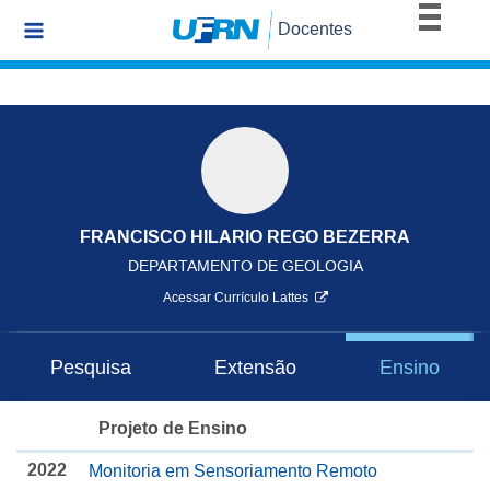
BRASIL
Docentes
Simplifique!
Comunica BR
Participe
Acesso à informação
Legislação
Canais
FRANCISCO HILARIO REGO BEZERRA
DEPARTAMENTO DE GEOLOGIA
Acessar Currículo Lattes
Pesquisa
Extensão
Ensino
Projeto de Ensino
2022
Monitoria em Sensoriamento Remoto