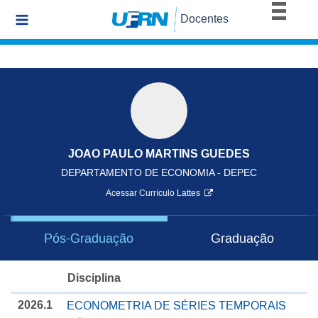
BRASIL
Docentes
Simplifique!
Comunica BR
Participe
Acesso à informação
Legislação
Canais
JOAO PAULO MARTINS GUEDES
DEPARTAMENTO DE ECONOMIA - DEPEC
Acessar Currículo Lattes
Pós-Graduação
Graduação
Disciplina
2026.1
ECONOMETRIA DE SÉRIES TEMPORAIS