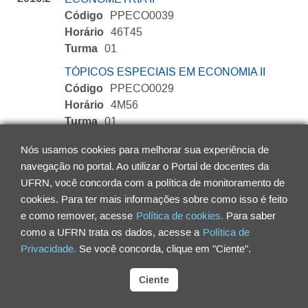
Código
PPECO0039
Horário
46T45
Turma
01
TÓPICOS ESPECIAIS EM ECONOMIA II
Código
PPECO0029
Horário
4M56
Turma
01
2016.1
Nós usamos cookies para melhorar sua experiência de
ESTÁGIO DOCÊNCIA
navegação no portal. Ao utilizar o Portal de docentes da
Código
ECO1027
UFRN, você concorda com a política de monitoramento de
Horário
7M12
cookies. Para ter mais informações sobre como isso é feito
Turma
06
e como remover, acesse
Política de cookies.
Para saber
como a UFRN trata os dados, acesse a
Política de
Privacidade.
Se você concorda, clique em "Ciente".
Ciente
Universidade Federal do Rio Grande do Norte
Campus Universitário Lagoa Nova