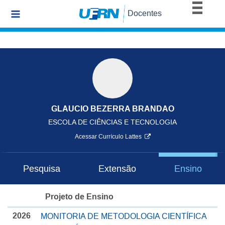
BRASIL
Docentes
Simplifique!
Comunica BR
Participe
Acesso à informação
Legislação
Canais
GLAUCIO BEZERRA BRANDAO
ESCOLA DE CIÊNCIAS E TECNOLOGIA
Acessar Currículo Lattes
Pesquisa
Extensão
Ensino
Projeto de Ensino
2026
MONITORIA DE METODOLOGIA CIENTÍFICA