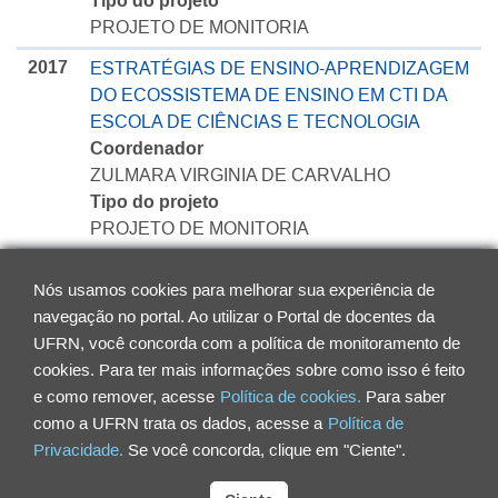
Tipo do projeto
PROJETO DE MONITORIA
2017
ESTRATÉGIAS DE ENSINO-APRENDIZAGEM
DO ECOSSISTEMA DE ENSINO EM CTI DA
ESCOLA DE CIÊNCIAS E TECNOLOGIA
Coordenador
ZULMARA VIRGINIA DE CARVALHO
Tipo do projeto
PROJETO DE MONITORIA
2015
MONITORIA DE CTI/ CTS 3
Nós usamos cookies para melhorar sua experiência de
Coordenador
navegação no portal. Ao utilizar o Portal de docentes da
ZULMARA VIRGINIA DE CARVALHO
UFRN, você concorda com a política de monitoramento de
Tipo do projeto
cookies. Para ter mais informações sobre como isso é feito
PROJETO DE MONITORIA
e como remover, acesse
Política de cookies.
Para saber
como a UFRN trata os dados, acesse a
Política de
Privacidade.
Se você concorda, clique em "Ciente".